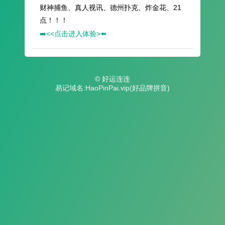
财神捕鱼、真人视讯、德州扑克、炸金花、21
点！！！
➡️<<点击进入体验>⬅️
© 好运连连
易记域名:HaoPinPai.vip(好品牌拼音)